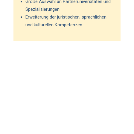
Große Auswahl an Partneruniversitäten und
Spezialisierungen
Erweiterung der juristischen, sprachlichen
und kulturellen Kompetenzen
Integrierte
Masterprog
ramme